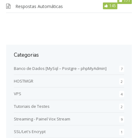
171
145
Respostas Automáticas
Categorias
Banco de Dados [MySql – Postgre – phpMyAdmin]
7
HOSTMGR
2
VPS
4
Tutoriais de Testes
2
Streaming - Painel Vox Stream
9
SSL/Let's Encrypt
1