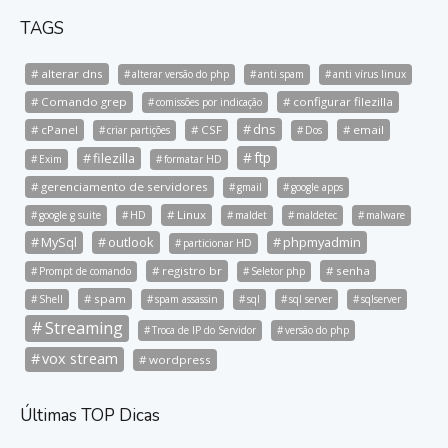
TAGS
alterar dns
alterar versão do php
anti spam
anti vírus linux
Comando grep
configurar filezilla
comissões por indicação
dns
cPanel
CSF
email
criar partições
Dos
ftp
filezilla
Exim
formatar HD
gerenciamento de servidores
gmail
google apps
Linux
google g suite
HD
maldet
maldetec
malware
MySql
outlook
phpmyadmin
particionar HD
registro br
senha
Prompt de comando
Seletor php
spam
Shell
spam assassin
sql
sql server
sqlserver
Streaming
Troca de IP do Servidor
versão do php
vox stream
wordpress
Últimas TOP Dicas