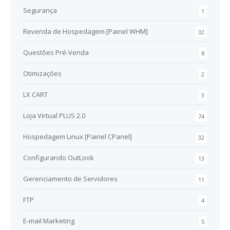
Segurança
1
Revenda de Hospedagem [Painel WHM]
32
Questões Pré-Venda
8
Otimizações
2
LX CART
3
Loja Virtual PLUS 2.0
74
Hospedagem Linux [Painel CPanel]
32
Configurando OutLook
13
Gerenciamento de Servidores
11
FTP
4
E-mail Marketing
5