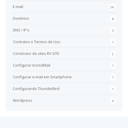
E-mail
26
Domínios
8
DNS / IP's
5
Contratos e Termos de Uso
1
Construtor de sites RV SITE
2
Configurar IncredMail
1
Configurar e-mail em Smartphone
1
Configurando ThunderBird
1
Wordpress
4