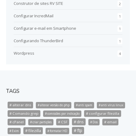
Construtor de sites RV SITE
2
Configurar IncredMail
1
Configurar e-mail em Smartphone
1
Configurando ThunderBird
1
Wordpress
4
TAGS
alterar dns
alterar versão do php
anti spam
anti vírus linux
Comando grep
configurar filezilla
comissões por indicação
dns
cPanel
CSF
email
criar partições
Dos
ftp
filezilla
Exim
formatar HD