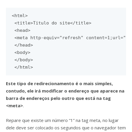
<html>
<title>
Titulo do site
</title>
<head>
<meta
http-equiv
=
"refresh"
content
=
1;url="ht
</head>
<body>
</body>
</html>
Este tipo de redirecionamento é o mais simples,
contudo, ele irá modificar o endereço que aparece na
barra de endereços pelo outro que está na tag
<meta>
.
Repare que existe um número “1” na tag meta, no lugar
dele deve ser colocado os segundos que o navegador tem