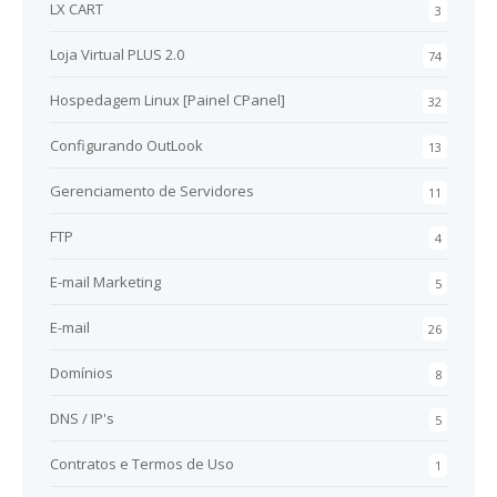
LX CART
3
Loja Virtual PLUS 2.0
74
Hospedagem Linux [Painel CPanel]
32
Configurando OutLook
13
Gerenciamento de Servidores
11
FTP
4
E-mail Marketing
5
E-mail
26
Domínios
8
DNS / IP's
5
Contratos e Termos de Uso
1