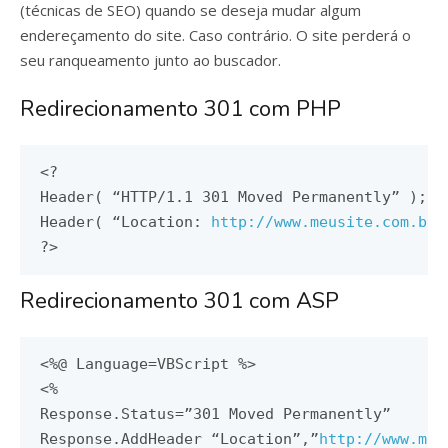
(técnicas de SEO) quando se deseja mudar algum
endereçamento do site. Caso contrário. O site perderá o
seu ranqueamento junto ao buscador.
Redirecionamento 301 com PHP
<?
Header
(
“
HTTP
/
1.1
301
Moved
Permanently
”
);
Header
(
“
Location
:
http
:
//www.meusite.com.br”
?>
Redirecionamento 301 com ASP
<%@
Language
=
VBScript
<%
Response
.
Status
=”
301
Moved
Permanently
”
Response
.
AddHeader
“
Location
”,”
http
:
//www.meu