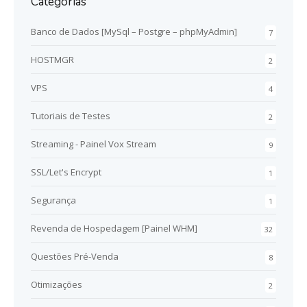
Categorias
Banco de Dados [MySql – Postgre – phpMyAdmin]
7
HOSTMGR
2
VPS
4
Tutoriais de Testes
2
Streaming - Painel Vox Stream
9
SSL/Let's Encrypt
1
Segurança
1
Revenda de Hospedagem [Painel WHM]
32
Questões Pré-Venda
8
Otimizações
2