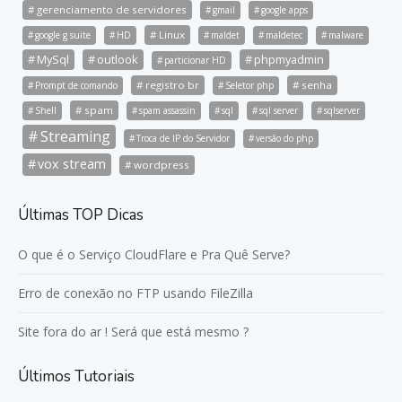
gerenciamento de servidores
gmail
google apps
Linux
google g suite
HD
maldet
maldetec
malware
MySql
outlook
phpmyadmin
particionar HD
registro br
senha
Prompt de comando
Seletor php
spam
Shell
spam assassin
sql
sql server
sqlserver
Streaming
Troca de IP do Servidor
versão do php
vox stream
wordpress
Últimas TOP Dicas
O que é o Serviço CloudFlare e Pra Quê Serve?
Erro de conexão no FTP usando FileZilla
Site fora do ar ! Será que está mesmo ?
Últimos Tutoriais