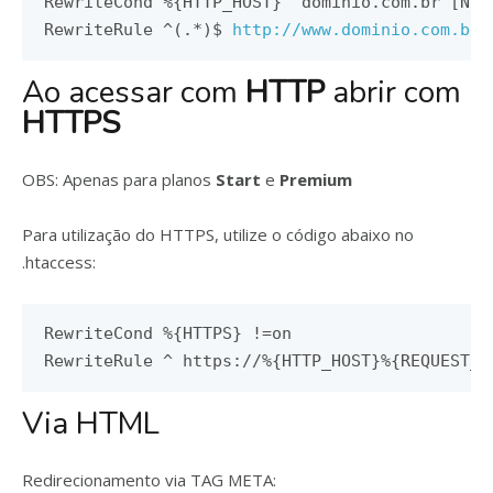
RewriteCond
%{
HTTP_HOST
}
^
dominio
.
com
.
br 
[
NC
]
RewriteRule
^(.*)
$ 
http
:
//www.dominio.com.br/
Ao acessar com
HTTP
abrir com
HTTPS
OBS: Apenas para planos
Start
e
Premium
Para utilização do HTTPS, utilize o código abaixo no
.htaccess:
RewriteCond %{HTTPS} !=on

RewriteRule ^ https://%{HTTP_HOST}%{REQUEST_U
Via HTML
Redirecionamento via TAG META: