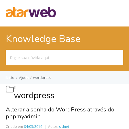
Knowledge Base
Pesquisar
por:
Início
/
Ajuda
/
wordpress
wordpress
Alterar a senha do WordPress através do
phpmyadmin
Criado em
04/03/2016
Autor:
sidnei