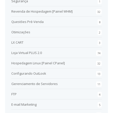
Segurança
1
Revenda de Hospedagem [Painel WHM]
32
Questões Pré-Venda
8
Otimizações
2
LX CART
3
Loja Virtual PLUS 2.0
74
Hospedagem Linux [Painel CPanel]
32
Configurando OutLook
13
Gerenciamento de Servidores
11
FTP
4
E-mail Marketing
5