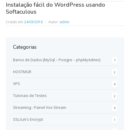
Instalação fácil do WordPress usando
Softaculous
Criado em
24/03/2016
Autor:
sidnei
Categorias
Banco de Dados [MySql – Postgre – phpMyAdmin]
7
HOSTMGR
2
VPS
4
Tutoriais de Testes
2
Streaming - Painel Vox Stream
9
SSL/Let's Encrypt
1