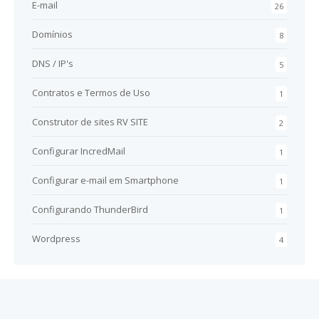
E-mail
26
Domínios
8
DNS / IP's
5
Contratos e Termos de Uso
1
Construtor de sites RV SITE
2
Configurar IncredMail
1
Configurar e-mail em Smartphone
1
Configurando ThunderBird
1
Wordpress
4