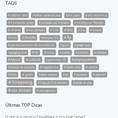
TAGS
alterar dns
alterar versão do php
anti spam
anti vírus linux
Comando grep
configurar filezilla
comissões por indicação
dns
cPanel
CSF
email
criar partições
Dos
ftp
filezilla
Exim
formatar HD
gerenciamento de servidores
gmail
google apps
Linux
google g suite
HD
maldet
maldetec
malware
MySql
outlook
phpmyadmin
particionar HD
registro br
senha
Prompt de comando
Seletor php
spam
Shell
spam assassin
sql
sql server
sqlserver
Streaming
Troca de IP do Servidor
versão do php
vox stream
wordpress
Últimas TOP Dicas
O que é o Serviço CloudFlare e Pra Quê Serve?