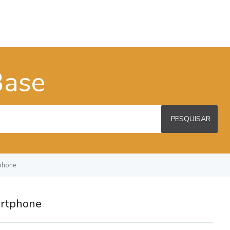
Base
PESQUISAR
tphone
artphone