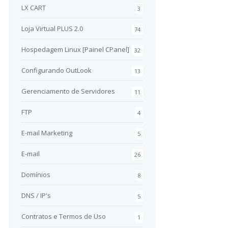
LX CART
3
Loja Virtual PLUS 2.0
74
Hospedagem Linux [Painel CPanel]
32
Configurando OutLook
13
Gerenciamento de Servidores
11
FTP
4
E-mail Marketing
5
E-mail
26
Domínios
8
DNS / IP's
5
Contratos e Termos de Uso
1