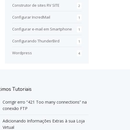
Construtor de sites RV SITE
2
Configurar IncredMail
1
Configurar e-mail em Smartphone
1
Configurando ThunderBird
1
Wordpress
4
timos Tutoriais
Corrigir erro “421 Too many connections” na
conexão FTP
Adicionando Informações Extras à sua Loja
Virtual