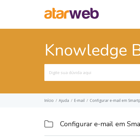
Knowledge 
Pesquisar
por:
Início
/
Ajuda
/
E-mail
/
Configurar e-mail em Smar
Configurar e-mail em Sm