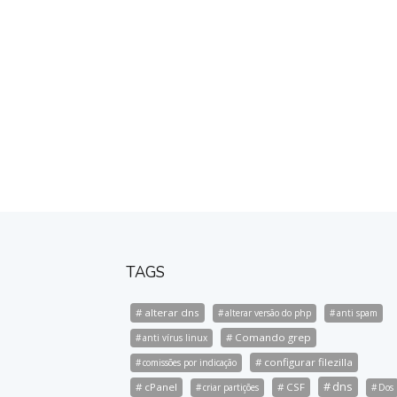
TAGS
alterar dns
alterar versão do php
anti spam
Comando grep
anti vírus linux
configurar filezilla
comissões por indicação
dns
cPanel
CSF
criar partições
Dos