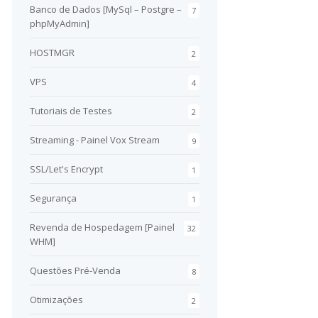
Banco de Dados [MySql – Postgre –
7
phpMyAdmin]
HOSTMGR
2
VPS
4
Tutoriais de Testes
2
Streaming - Painel Vox Stream
9
SSL/Let's Encrypt
1
Segurança
1
Revenda de Hospedagem [Painel
32
WHM]
Questões Pré-Venda
8
Otimizações
2