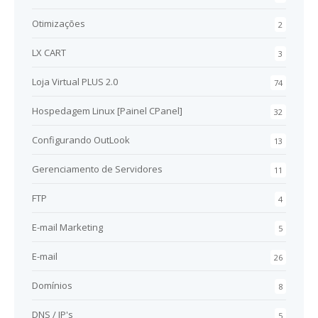
Otimizações
2
LX CART
3
Loja Virtual PLUS 2.0
74
Hospedagem Linux [Painel CPanel]
32
Configurando OutLook
13
Gerenciamento de Servidores
11
FTP
4
E-mail Marketing
5
E-mail
26
Domínios
8
DNS / IP's
5