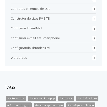
Contratos e Termos de Uso
1
Construtor de sites RV SITE
2
Configurar IncredMail
1
Configurar e-mail em Smartphone
1
Configurando ThunderBird
1
Wordpress
4
TAGS
alterar dns
alterar versão do php
anti spam
anti vírus linux
Comando grep
configurar filezilla
comissões por indicação