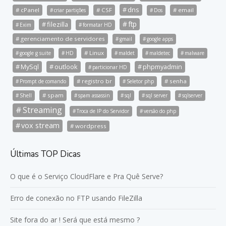
dns
cPanel
CSF
email
criar partições
Dos
ftp
filezilla
Exim
formatar HD
gerenciamento de servidores
gmail
google apps
Linux
google g suite
HD
maldet
maldetec
malware
MySql
outlook
phpmyadmin
particionar HD
registro br
senha
Prompt de comando
Seletor php
spam
Shell
spam assassin
sql
sql server
sqlserver
Streaming
Troca de IP do Servidor
versão do php
vox stream
wordpress
Últimas TOP Dicas
O que é o Serviço CloudFlare e Pra Quê Serve?
Erro de conexão no FTP usando FileZilla
Site fora do ar ! Será que está mesmo ?