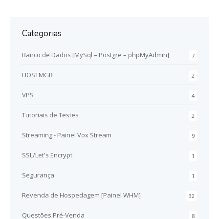
Categorias
Banco de Dados [MySql – Postgre – phpMyAdmin]
7
HOSTMGR
2
VPS
4
Tutoriais de Testes
2
Streaming - Painel Vox Stream
9
SSL/Let's Encrypt
1
Segurança
1
Revenda de Hospedagem [Painel WHM]
32
Questões Pré-Venda
8