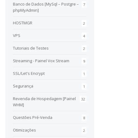
Banco de Dados [MySql – Postgre –
7
phpMyAdmin]
HOSTMGR
2
VPS
4
Tutoriais de Testes
2
Streaming - Painel Vox Stream
9
SSL/Let's Encrypt
1
Segurança
1
Revenda de Hospedagem [Painel
32
WHM]
Questões Pré-Venda
8
Otimizações
2