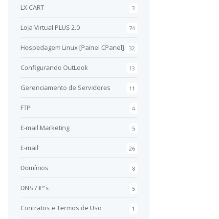
LX CART
3
Loja Virtual PLUS 2.0
74
Hospedagem Linux [Painel CPanel]
32
Configurando OutLook
13
Gerenciamento de Servidores
11
FTP
4
E-mail Marketing
5
E-mail
26
Domínios
8
DNS / IP's
5
Contratos e Termos de Uso
1