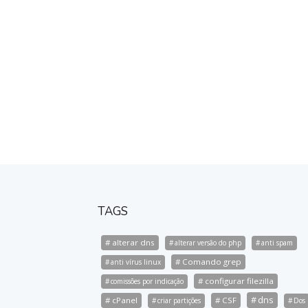
TAGS
alterar dns
alterar versão do php
anti spam
Comando grep
anti vírus linux
configurar filezilla
comissões por indicação
dns
cPanel
CSF
criar partições
Dos