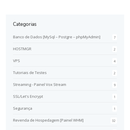
Categorias
Banco de Dados [MySql – Postgre – phpMyAdmin]
7
HOSTMGR
2
VPS
4
Tutoriais de Testes
2
Streaming - Painel Vox Stream
9
SSL/Let's Encrypt
1
Segurança
1
Revenda de Hospedagem [Painel WHM]
32