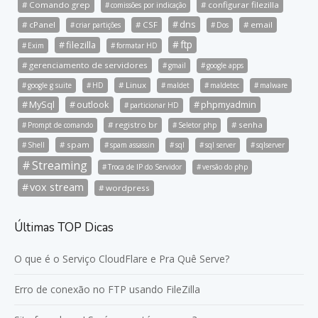
Comando grep
configurar filezilla
comissões por indicação
dns
cPanel
CSF
email
criar partições
Dos
ftp
filezilla
Exim
formatar HD
gerenciamento de servidores
gmail
google apps
Linux
google g suite
HD
maldet
maldetec
malware
MySql
outlook
phpmyadmin
particionar HD
registro br
senha
Prompt de comando
Seletor php
spam
Shell
spam assassin
sql
sql server
sqlserver
Streaming
Troca de IP do Servidor
versão do php
vox stream
wordpress
Últimas TOP Dicas
O que é o Serviço CloudFlare e Pra Quê Serve?
Erro de conexão no FTP usando FileZilla