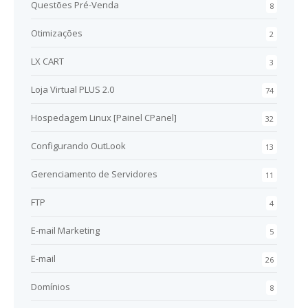
Questões Pré-Venda
8
Otimizações
2
LX CART
3
Loja Virtual PLUS 2.0
74
Hospedagem Linux [Painel CPanel]
32
Configurando OutLook
13
Gerenciamento de Servidores
11
FTP
4
E-mail Marketing
5
E-mail
26
Domínios
8