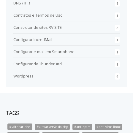
DNS / IP's
5
Contratos e Termos de Uso
1
Construtor de sites RV SITE
2
Configurar IncredMail
1
Configurar e-mail em Smartphone
1
Configurando ThunderBird
1
Wordpress
4
TAGS
alterar dns
alterar versão do php
anti spam
anti vírus linux