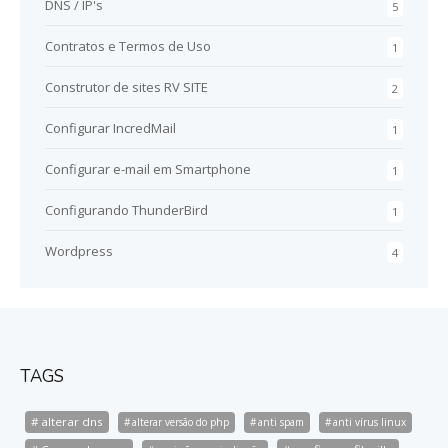
DNS / IP's
5
Contratos e Termos de Uso
1
Construtor de sites RV SITE
2
Configurar IncredMail
1
Configurar e-mail em Smartphone
1
Configurando ThunderBird
1
Wordpress
4
TAGS
alterar dns
alterar versão do php
anti spam
anti vírus linux