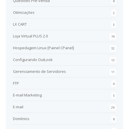
Questões Pré-Venda
8
Otimizações
2
LX CART
3
Loja Virtual PLUS 2.0
74
Hospedagem Linux [Painel CPanel]
32
Configurando OutLook
13
Gerenciamento de Servidores
11
FTP
4
E-mail Marketing
5
E-mail
26
Domínios
8