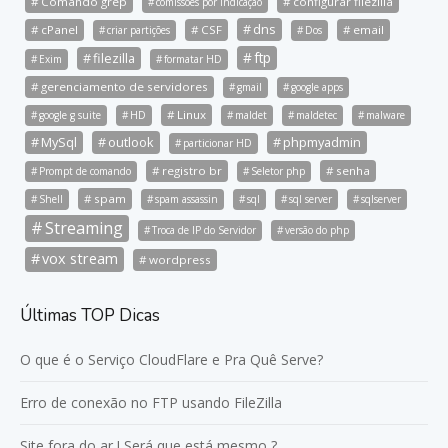
Comando grep
configurar filezilla
comissões por indicação
dns
cPanel
CSF
email
criar partições
Dos
ftp
filezilla
Exim
formatar HD
gerenciamento de servidores
gmail
google apps
Linux
google g suite
HD
maldet
maldetec
malware
MySql
outlook
phpmyadmin
particionar HD
registro br
senha
Prompt de comando
Seletor php
spam
Shell
spam assassin
sql
sql server
sqlserver
Streaming
Troca de IP do Servidor
versão do php
vox stream
wordpress
Últimas TOP Dicas
O que é o Serviço CloudFlare e Pra Quê Serve?
Erro de conexão no FTP usando FileZilla
Site fora do ar ! Será que está mesmo ?