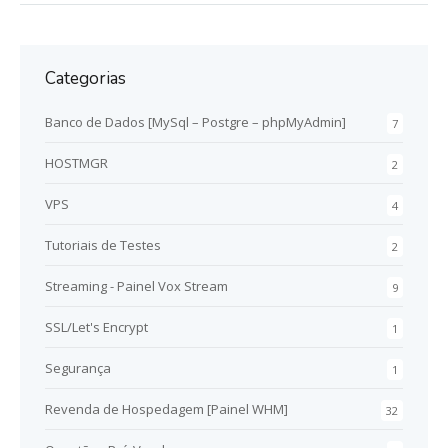
Categorias
Banco de Dados [MySql – Postgre – phpMyAdmin]
7
HOSTMGR
2
VPS
4
Tutoriais de Testes
2
Streaming - Painel Vox Stream
9
SSL/Let's Encrypt
1
Segurança
1
Revenda de Hospedagem [Painel WHM]
32