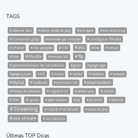
TAGS
alterar dns
alterar versão do php
anti spam
anti vírus linux
Comando grep
configurar filezilla
comissões por indicação
dns
cPanel
CSF
email
criar partições
Dos
ftp
filezilla
Exim
formatar HD
gerenciamento de servidores
gmail
google apps
Linux
google g suite
HD
maldet
maldetec
malware
MySql
outlook
phpmyadmin
particionar HD
registro br
senha
Prompt de comando
Seletor php
spam
Shell
spam assassin
sql
sql server
sqlserver
Streaming
Troca de IP do Servidor
versão do php
vox stream
wordpress
Últimas TOP Dicas