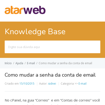
Knowledge Base
Pesquisar
por:
Início
/
Ajuda
/
E-mail
/
Como mudar a senha da conta de email
Como mudar a senha da conta de email
Criado em
15/10/2015
Autor:
sidnei
Categoria >>
E-mail
No cPanel, na guia “Correio” e em “Contas de correio” vocẽ