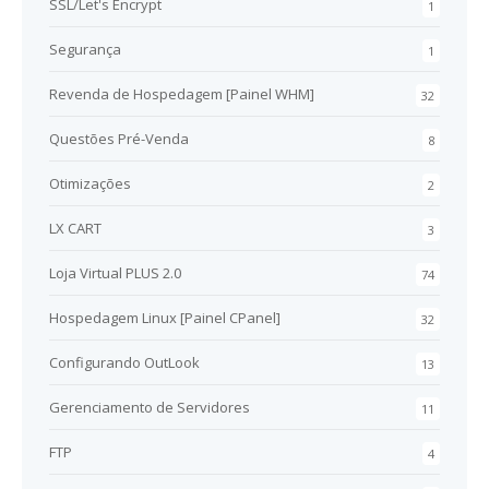
SSL/Let's Encrypt
1
Segurança
1
Revenda de Hospedagem [Painel WHM]
32
Questões Pré-Venda
8
Otimizações
2
LX CART
3
Loja Virtual PLUS 2.0
74
Hospedagem Linux [Painel CPanel]
32
Configurando OutLook
13
Gerenciamento de Servidores
11
FTP
4