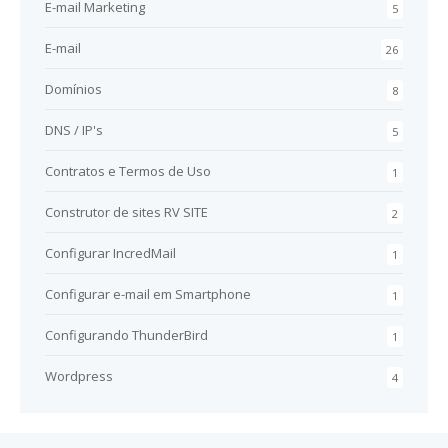
E-mail Marketing
5
E-mail
26
Domínios
8
DNS / IP's
5
Contratos e Termos de Uso
1
Construtor de sites RV SITE
2
Configurar IncredMail
1
Configurar e-mail em Smartphone
1
Configurando ThunderBird
1
Wordpress
4