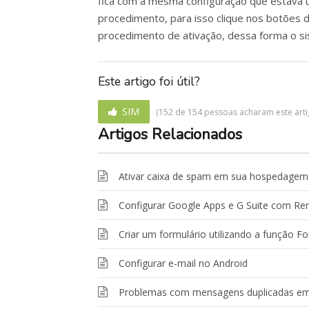
fica com a mesma configuração que estava ut
procedimento, para isso clique nos botões d
procedimento de ativação, dessa forma o sis
Este artigo foi útil?
SIM
(152 de 154 pessoas acharam este artigo
Artigos Relacionados
Ativar caixa de spam em sua hospedagem
Configurar Google Apps e G Suite com R
Criar um formulário utilizando a função F
Configurar e-mail no Android
Problemas com mensagens duplicadas em