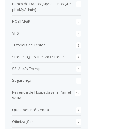
Banco de Dados [MySql – Postgre –
7
phpMyAdmin]
HOSTMGR
2
VPS
4
Tutoriais de Testes
2
Streaming - Painel Vox Stream
9
SSL/Let's Encrypt
1
Segurança
1
Revenda de Hospedagem [Painel
32
WHM]
Questões Pré-Venda
8
Otimizações
2