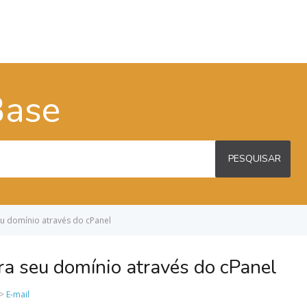
Base
PESQUISAR
eu domínio através do cPanel
a seu domínio através do cPanel
>>
E-mail