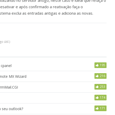
ilizando no servidor antigo, neste caso é ideal que refaça o
esativar e após confirmado a reativação faça o
tema exclui as entradas antigas e adiciona as novas.
 útil.)
195
 cpanel
216
emote MX Wizard
253
ormMail.CGI
174
171
 seu outlook?