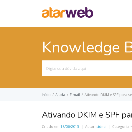
Knowledge 
Pesquisar
por:
Início
/
Ajuda
/
E-mail
/
Ativando DKIM e SPF para s
Ativando DKIM e SPF par
Criado em
18/06/2015
Autor:
sidnei
Categoria 