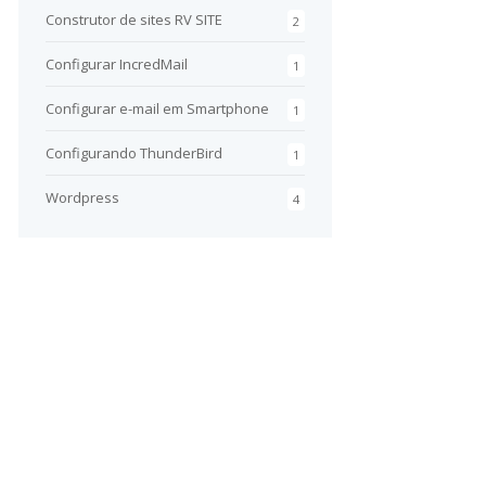
Construtor de sites RV SITE
2
Configurar IncredMail
1
Configurar e-mail em Smartphone
1
Configurando ThunderBird
1
Wordpress
4