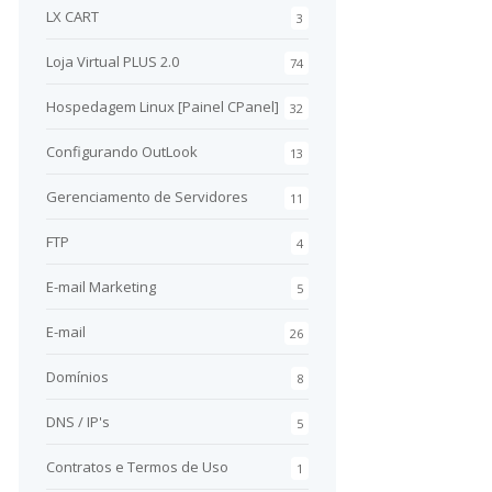
LX CART
3
Loja Virtual PLUS 2.0
74
Hospedagem Linux [Painel CPanel]
32
Configurando OutLook
13
Gerenciamento de Servidores
11
FTP
4
E-mail Marketing
5
E-mail
26
Domínios
8
DNS / IP's
5
Contratos e Termos de Uso
1