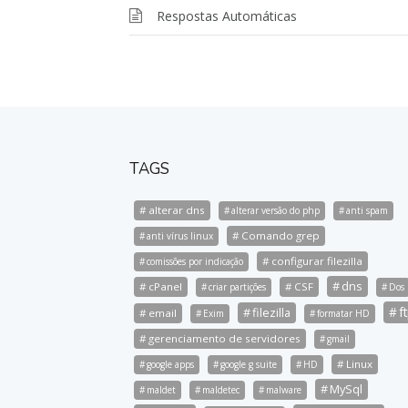
Respostas Automáticas
TAGS
alterar dns
alterar versão do php
anti spam
Comando grep
anti vírus linux
configurar filezilla
comissões por indicação
dns
cPanel
CSF
criar partições
Dos
f
filezilla
email
Exim
formatar HD
gerenciamento de servidores
gmail
Linux
google apps
google g suite
HD
MySql
maldet
maldetec
malware