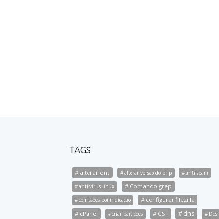
TAGS
alterar dns
alterar versão do php
anti spam
Comando grep
anti vírus linux
configurar filezilla
comissões por indicação
dns
cPanel
CSF
criar partições
Dos