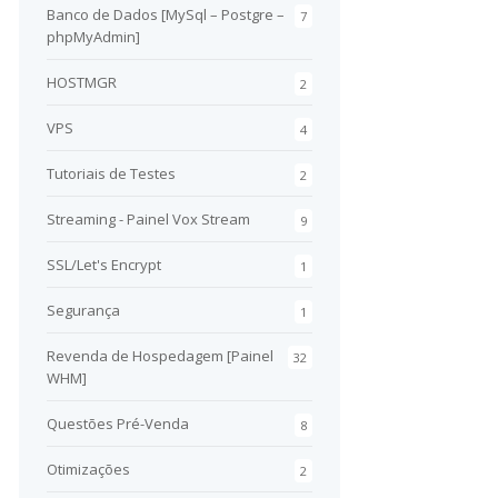
Banco de Dados [MySql – Postgre –
7
phpMyAdmin]
HOSTMGR
2
VPS
4
Tutoriais de Testes
2
Streaming - Painel Vox Stream
9
SSL/Let's Encrypt
1
Segurança
1
Revenda de Hospedagem [Painel
32
WHM]
Questões Pré-Venda
8
Otimizações
2