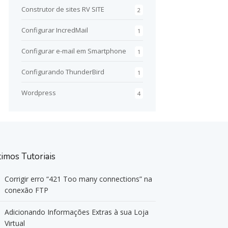
Construtor de sites RV SITE
2
Configurar IncredMail
1
Configurar e-mail em Smartphone
1
Configurando ThunderBird
1
Wordpress
4
timos Tutoriais
Corrigir erro “421 Too many connections” na
conexão FTP
Adicionando Informações Extras à sua Loja
Virtual