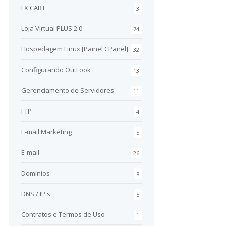
LX CART
3
Loja Virtual PLUS 2.0
74
Hospedagem Linux [Painel CPanel]
32
Configurando OutLook
13
Gerenciamento de Servidores
11
FTP
4
E-mail Marketing
5
E-mail
26
Domínios
8
DNS / IP's
5
Contratos e Termos de Uso
1