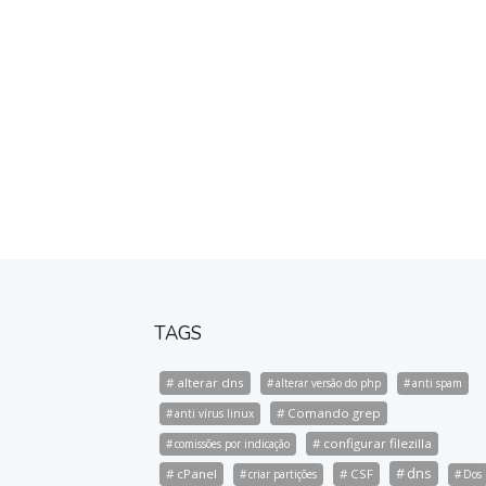
TAGS
alterar dns
alterar versão do php
anti spam
Comando grep
anti vírus linux
configurar filezilla
comissões por indicação
dns
cPanel
CSF
criar partições
Dos