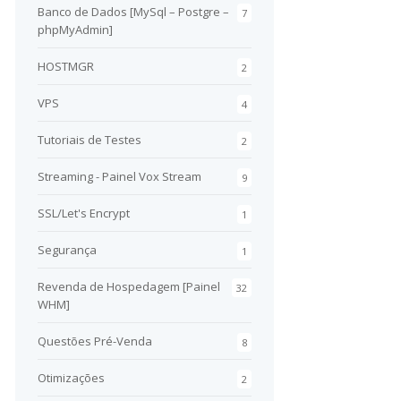
Banco de Dados [MySql – Postgre –
7
phpMyAdmin]
HOSTMGR
2
VPS
4
Tutoriais de Testes
2
Streaming - Painel Vox Stream
9
SSL/Let's Encrypt
1
Segurança
1
Revenda de Hospedagem [Painel
32
WHM]
Questões Pré-Venda
8
Otimizações
2