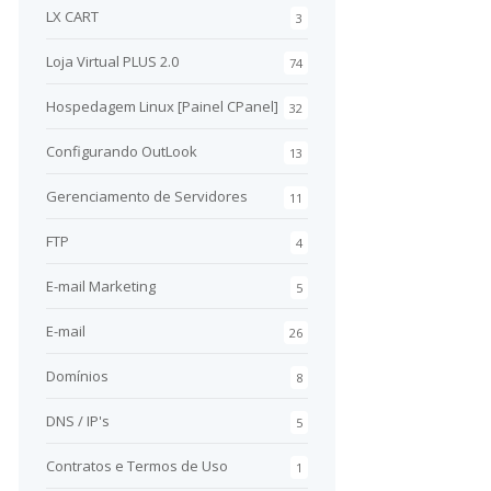
LX CART
3
Loja Virtual PLUS 2.0
74
Hospedagem Linux [Painel CPanel]
32
Configurando OutLook
13
Gerenciamento de Servidores
11
FTP
4
E-mail Marketing
5
E-mail
26
Domínios
8
DNS / IP's
5
Contratos e Termos de Uso
1