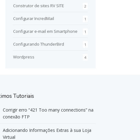
Construtor de sites RV SITE
2
Configurar IncredMail
1
Configurar e-mail em Smartphone
1
Configurando ThunderBird
1
Wordpress
4
timos Tutoriais
Corrigir erro “421 Too many connections” na
conexão FTP
Adicionando Informações Extras à sua Loja
Virtual