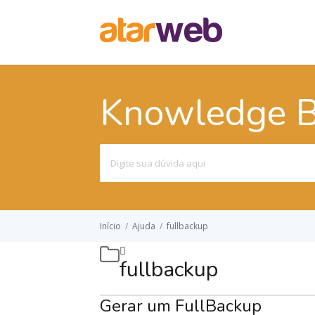
Knowledge 
Pesquisar
por:
Início
/
Ajuda
/
fullbackup
fullbackup
Gerar um FullBackup