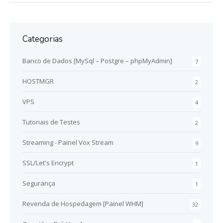
Categorias
Banco de Dados [MySql – Postgre – phpMyAdmin]
7
HOSTMGR
2
VPS
4
Tutoriais de Testes
2
Streaming - Painel Vox Stream
9
SSL/Let's Encrypt
1
Segurança
1
Revenda de Hospedagem [Painel WHM]
32