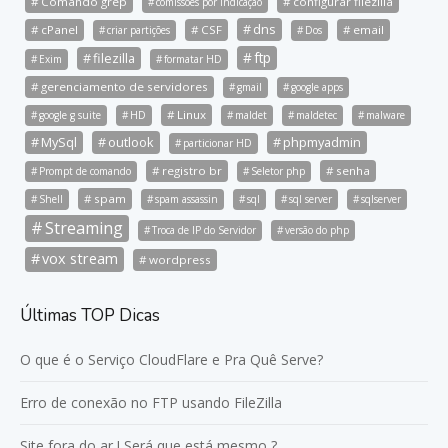
Comando grep
configurar filezilla
comissões por indicação
dns
cPanel
CSF
email
criar partições
Dos
ftp
filezilla
Exim
formatar HD
gerenciamento de servidores
gmail
google apps
Linux
google g suite
HD
maldet
maldetec
malware
MySql
outlook
phpmyadmin
particionar HD
registro br
senha
Prompt de comando
Seletor php
spam
Shell
spam assassin
sql
sql server
sqlserver
Streaming
Troca de IP do Servidor
versão do php
vox stream
wordpress
Últimas TOP Dicas
O que é o Serviço CloudFlare e Pra Quê Serve?
Erro de conexão no FTP usando FileZilla
Site fora do ar ! Será que está mesmo ?