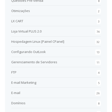
Questões Pré-Venda
8
Otimizações
2
LX CART
3
Loja Virtual PLUS 2.0
74
Hospedagem Linux [Painel CPanel]
32
Configurando OutLook
13
Gerenciamento de Servidores
11
FTP
4
E-mail Marketing
5
E-mail
26
Domínios
8