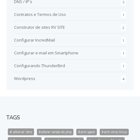
DNS / IP's
5
Contratos e Termos de Uso
1
Construtor de sites RV SITE
2
Configurar IncredMail
1
Configurar e-mail em Smartphone
1
Configurando ThunderBird
1
Wordpress
4
TAGS
alterar dns
alterar versão do php
anti spam
anti vírus linux