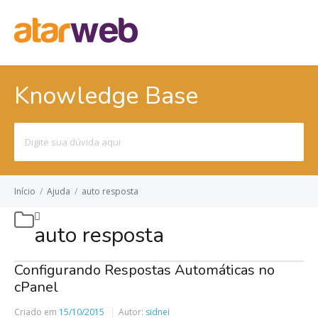
Knowledge Base
Pesquisar
por:
Início
/
Ajuda
/
auto resposta
auto resposta
Configurando Respostas Automáticas no
cPanel
Criado em
15/10/2015
Autor:
sidnei