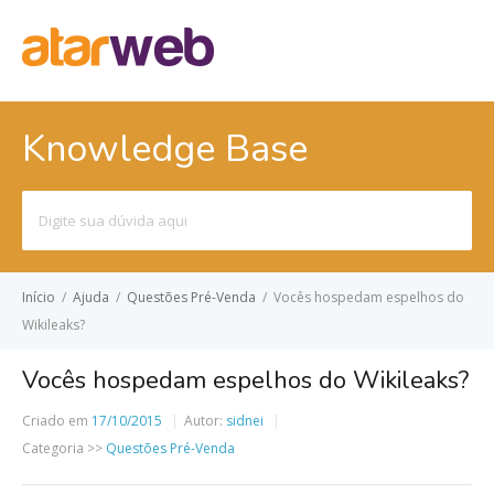
Knowledge Base
Pesquisar
por:
Início
/
Ajuda
/
Questões Pré-Venda
/
Vocês hospedam espelhos do
Wikileaks?
Vocês hospedam espelhos do Wikileaks?
Criado em
17/10/2015
Autor:
sidnei
Categoria >>
Questões Pré-Venda