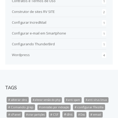
Contratos e Termos de Uso
1
Construtor de sites RV SITE
2
Configurar IncredMail
1
Configurar e-mail em Smartphone
1
Configurando ThunderBird
1
Wordpress
4
TAGS
alterar dns
alterar versão do php
anti spam
anti vírus linux
Comando grep
configurar filezilla
comissões por indicação
dns
cPanel
CSF
email
criar partições
Dos