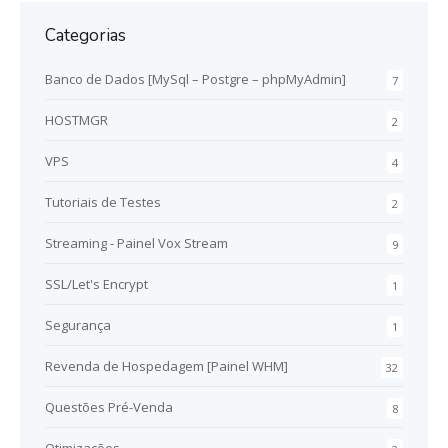
Categorias
Banco de Dados [MySql – Postgre – phpMyAdmin]
7
HOSTMGR
2
VPS
4
Tutoriais de Testes
2
Streaming - Painel Vox Stream
9
SSL/Let's Encrypt
1
Segurança
1
Revenda de Hospedagem [Painel WHM]
32
Questões Pré-Venda
8
Otimizações