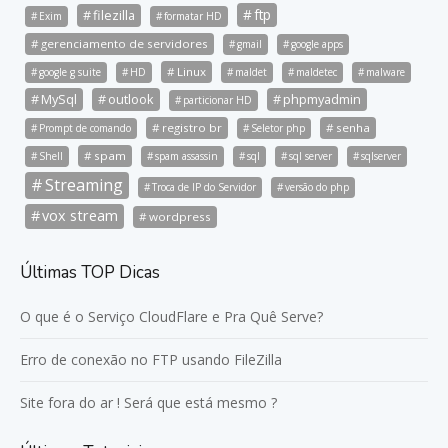
ftp
filezilla
Exim
formatar HD
gerenciamento de servidores
gmail
google apps
Linux
google g suite
HD
maldet
maldetec
malware
MySql
outlook
phpmyadmin
particionar HD
registro br
senha
Prompt de comando
Seletor php
spam
Shell
spam assassin
sql
sql server
sqlserver
Streaming
Troca de IP do Servidor
versão do php
vox stream
wordpress
Últimas TOP Dicas
O que é o Serviço CloudFlare e Pra Quê Serve?
Erro de conexão no FTP usando FileZilla
Site fora do ar ! Será que está mesmo ?