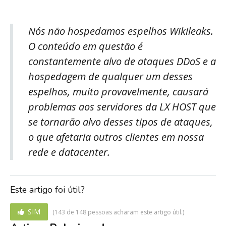
N
ós
não
hospedamos
espelhos
Wikileaks
.
O conteúdo em questão
é
constantemente
alvo
de
ataques
DDoS
e a
hospedagem de
qualquer
um desses
espelhos
, muito provavelmente,
causará
problemas aos
servidores
da
LX HOST
que
se tornarão alvo
desses tipos de ataques
,
o que
afetaria
outros clientes
em nossa
rede e datacenter.
Este artigo foi útil?
SIM
(143 de 148 pessoas acharam este artigo útil.)