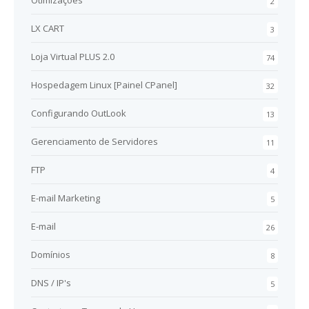
2
LX CART
3
Loja Virtual PLUS 2.0
74
Hospedagem Linux [Painel CPanel]
32
Configurando OutLook
13
Gerenciamento de Servidores
11
FTP
4
E-mail Marketing
5
E-mail
26
Domínios
8
DNS / IP's
5