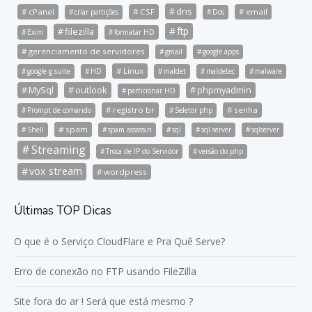
dns
cPanel
CSF
email
criar partições
Dos
ftp
filezilla
Exim
formatar HD
gerenciamento de servidores
gmail
google apps
Linux
google g suite
HD
maldet
maldetec
malware
MySql
outlook
phpmyadmin
particionar HD
registro br
senha
Prompt de comando
Seletor php
spam
Shell
spam assassin
sql
sql server
sqlserver
Streaming
Troca de IP do Servidor
versão do php
vox stream
wordpress
Últimas TOP Dicas
O que é o Serviço CloudFlare e Pra Quê Serve?
Erro de conexão no FTP usando FileZilla
Site fora do ar ! Será que está mesmo ?