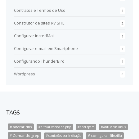
Contratos e Termos de Uso
1
Construtor de sites RV SITE
2
Configurar IncredMail
1
Configurar e-mail em Smartphone
1
Configurando ThunderBird
1
Wordpress
4
TAGS
alterar dns
alterar versão do php
anti spam
anti vírus linux
Comando grep
configurar filezilla
comissões por indicação