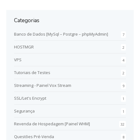
Categorias
Banco de Dados [MySql – Postgre – phpMyAdmin]
7
HOSTMGR
2
VPS
4
Tutoriais de Testes
2
Streaming - Painel Vox Stream
9
SSL/Let's Encrypt
1
Segurança
1
Revenda de Hospedagem [Painel WHM]
32
Questões Pré-Venda
8