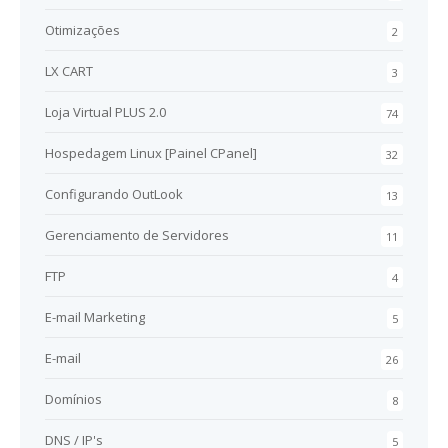
Otimizações
2
LX CART
3
Loja Virtual PLUS 2.0
74
Hospedagem Linux [Painel CPanel]
32
Configurando OutLook
13
Gerenciamento de Servidores
11
FTP
4
E-mail Marketing
5
E-mail
26
Domínios
8
DNS / IP's
5