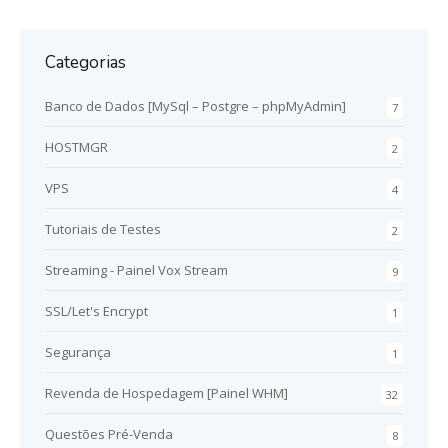
Categorias
Banco de Dados [MySql – Postgre – phpMyAdmin]
7
HOSTMGR
2
VPS
4
Tutoriais de Testes
2
Streaming - Painel Vox Stream
9
SSL/Let's Encrypt
1
Segurança
1
Revenda de Hospedagem [Painel WHM]
32
Questões Pré-Venda
8