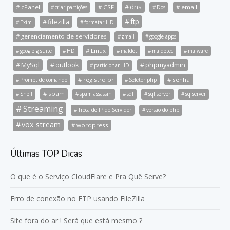
dns
cPanel
CSF
email
criar partições
Dos
ftp
filezilla
Exim
formatar HD
gerenciamento de servidores
gmail
google apps
Linux
google g suite
HD
maldet
maldetec
malware
MySql
outlook
phpmyadmin
particionar HD
registro br
senha
Prompt de comando
Seletor php
spam
Shell
spam assassin
sql
sql server
sqlserver
Streaming
Troca de IP do Servidor
versão do php
vox stream
wordpress
Últimas TOP Dicas
O que é o Serviço CloudFlare e Pra Quê Serve?
Erro de conexão no FTP usando FileZilla
Site fora do ar ! Será que está mesmo ?