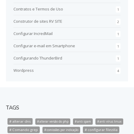
Contratos e Termos de Uso
1
Construtor de sites RV SITE
2
Configurar IncredMail
1
Configurar e-mail em Smartphone
1
Configurando ThunderBird
1
Wordpress
4
TAGS
alterar dns
alterar versão do php
anti spam
anti vírus linux
Comando grep
configurar filezilla
comissões por indicação