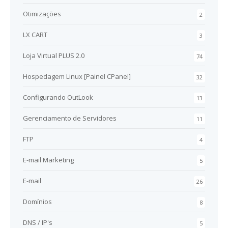
Otimizações
2
LX CART
3
Loja Virtual PLUS 2.0
74
Hospedagem Linux [Painel CPanel]
32
Configurando OutLook
13
Gerenciamento de Servidores
11
FTP
4
E-mail Marketing
5
E-mail
26
Domínios
8
DNS / IP's
5