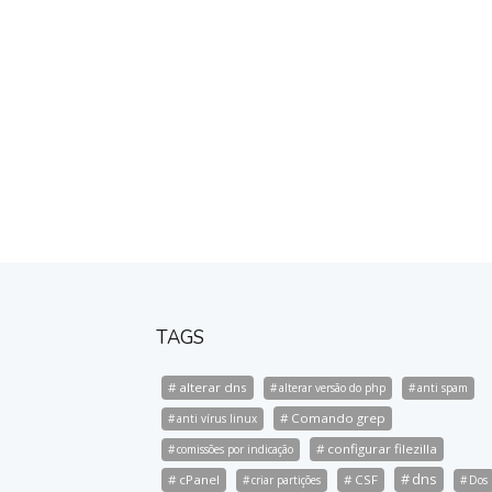
TAGS
alterar dns
alterar versão do php
anti spam
Comando grep
anti vírus linux
configurar filezilla
comissões por indicação
dns
cPanel
CSF
criar partições
Dos