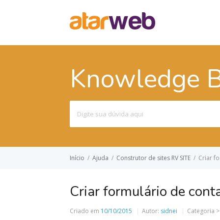
Knowledge 
Pesquisar
por:
Início
/
Ajuda
/
Construtor de sites RV SITE
/
Criar f
Criar formulário de cont
Criado em
10/10/2015
Autor:
sidnei
Categoria 