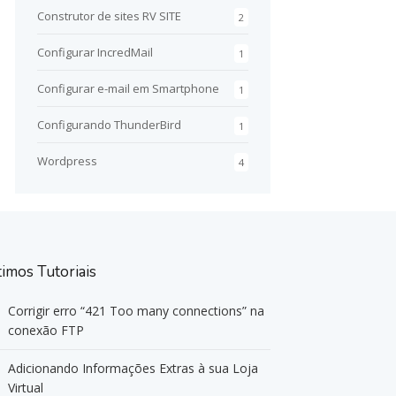
Construtor de sites RV SITE
2
Configurar IncredMail
1
Configurar e-mail em Smartphone
1
Configurando ThunderBird
1
Wordpress
4
timos Tutoriais
Corrigir erro “421 Too many connections” na
conexão FTP
Adicionando Informações Extras à sua Loja
Virtual