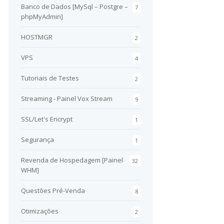
Banco de Dados [MySql – Postgre –
7
phpMyAdmin]
HOSTMGR
2
VPS
4
Tutoriais de Testes
2
Streaming - Painel Vox Stream
9
SSL/Let's Encrypt
1
Segurança
1
Revenda de Hospedagem [Painel
32
WHM]
Questões Pré-Venda
8
Otimizações
2