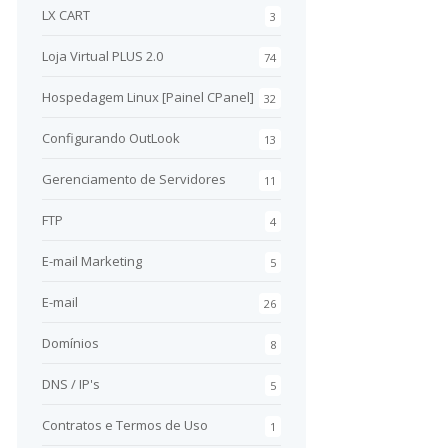
LX CART
3
Loja Virtual PLUS 2.0
74
Hospedagem Linux [Painel CPanel]
32
Configurando OutLook
13
Gerenciamento de Servidores
11
FTP
4
E-mail Marketing
5
E-mail
26
Domínios
8
DNS / IP's
5
Contratos e Termos de Uso
1