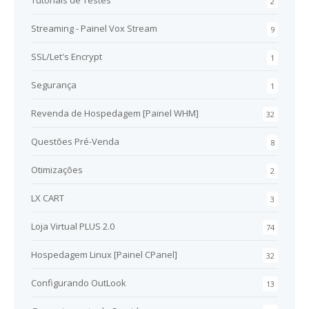
2
Streaming - Painel Vox Stream
9
SSL/Let's Encrypt
1
Segurança
1
Revenda de Hospedagem [Painel WHM]
32
Questões Pré-Venda
8
Otimizações
2
LX CART
3
Loja Virtual PLUS 2.0
74
Hospedagem Linux [Painel CPanel]
32
Configurando OutLook
13