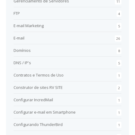
Gerenciamento de Servidores
11
FTP
4
E-mail Marketing
5
E-mail
26
Domínios
8
DNS / IP's
5
Contratos e Termos de Uso
1
Construtor de sites RV SITE
2
Configurar IncredMail
1
Configurar e-mail em Smartphone
1
Configurando ThunderBird
1