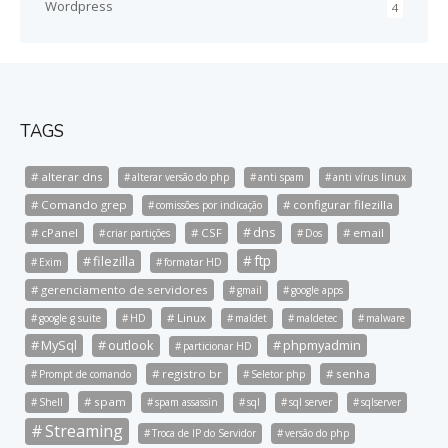
Wordpress
4
TAGS
alterar dns
alterar versão do php
anti spam
anti vírus linux
Comando grep
configurar filezilla
comissões por indicação
dns
cPanel
CSF
email
criar partições
Dos
ftp
filezilla
Exim
formatar HD
gerenciamento de servidores
gmail
google apps
Linux
google g suite
HD
maldet
maldetec
malware
MySql
outlook
phpmyadmin
particionar HD
registro br
senha
Prompt de comando
Seletor php
spam
Shell
spam assassin
sql
sql server
sqlserver
Streaming
Troca de IP do Servidor
versão do php