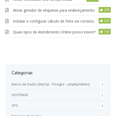
203
Ativar gerador de etiquetas para endereçamento
220
Instalar e configurar cálculo de frete via correios.
143
Quais tipos de Atendimento Online posso inserir?
Categorias
Banco de Dados [MySql – Postgre – phpMyAdmin]
7
HOSTMGR
2
VPS
4
Tutoriais de Testes