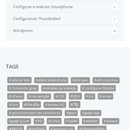
Configurar e-mail em Smartphone
1
Configurando ThunderBird
1
Wordpress
4
TAGS
alterar dns
alterar versão do php
anti spam
anti vírus linux
Comando grep
configurar filezilla
comissões por indicação
dns
cPanel
CSF
email
criar partições
Dos
ftp
filezilla
Exim
formatar HD
gerenciamento de servidores
gmail
google apps
Linux
google g suite
HD
maldet
maldetec
malware
MySql
outlook
phpmyadmin
particionar HD