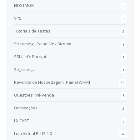
HOSTMGR
2
VPS
4
Tutoriais de Testes
2
Streaming - Painel Vox Stream
9
SSL/Let's Encrypt
1
Segurança
1
Revenda de Hospedagem [Painel WHM]
32
Questões Pré-Venda
8
Otimizações
2
LX CART
3
Loja Virtual PLUS 2.0
74