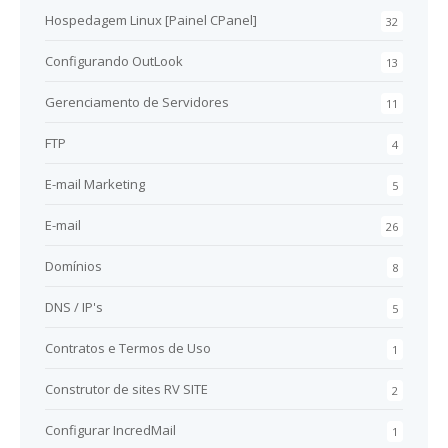
Hospedagem Linux [Painel CPanel]
32
Configurando OutLook
13
Gerenciamento de Servidores
11
FTP
4
E-mail Marketing
5
E-mail
26
Domínios
8
DNS / IP's
5
Contratos e Termos de Uso
1
Construtor de sites RV SITE
2
Configurar IncredMail
1