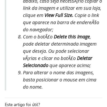
abaixo, caso seja necessÃ¡rio copiar o
link da imagem e utilizar em sua loja,
clique em
View Full Size.
Copie o link
que aparece na barra de endereÃ§o
do navegador;
Com o botÃ£o
Delete this Image
,
pode deletar determinada imagem
que deseja. Ou pode selecionar
vÃ¡rias e clicar no botÃ£o
Deletar
Selecionado
que aparece acima;
Para alterar o nome das imagens,
basta posicionar o mouse em cima
do nome.
Este artigo foi útil?