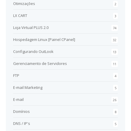
Otimizações
2
LX CART
3
Loja Virtual PLUS 2.0
74
Hospedagem Linux [Painel CPanel]
32
Configurando OutLook
13
Gerenciamento de Servidores
11
FTP
4
E-mail Marketing
5
E-mail
26
Domínios
8
DNS / IP's
5