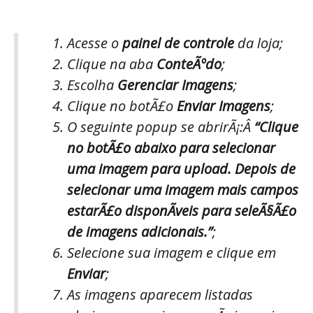
Acesse o
painel de controle
da loja;
Clique na aba
ConteÃºdo
;
Escolha
Gerenciar Imagens
;
Clique no botÃ£o
Enviar Imagens
;
O seguinte popup se abrirÃ¡:Â
“Clique
no botÃ£o abaixo para selecionar
uma imagem para upload. Depois de
selecionar uma imagem mais campos
estarÃ£o disponÃ­veis para seleÃ§Ã£o
de imagens adicionais.”
;
Selecione sua imagem e clique em
Enviar
;
As imagens aparecem listadas