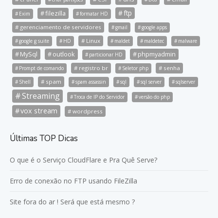
ftp
filezilla
Exim
formatar HD
gerenciamento de servidores
gmail
google apps
Linux
google g suite
HD
maldet
maldetec
malware
MySql
outlook
phpmyadmin
particionar HD
registro br
senha
Prompt de comando
Seletor php
spam
Shell
spam assassin
sql
sql server
sqlserver
Streaming
Troca de IP do Servidor
versão do php
vox stream
wordpress
Últimas TOP Dicas
O que é o Serviço CloudFlare e Pra Quê Serve?
Erro de conexão no FTP usando FileZilla
Site fora do ar ! Será que está mesmo ?