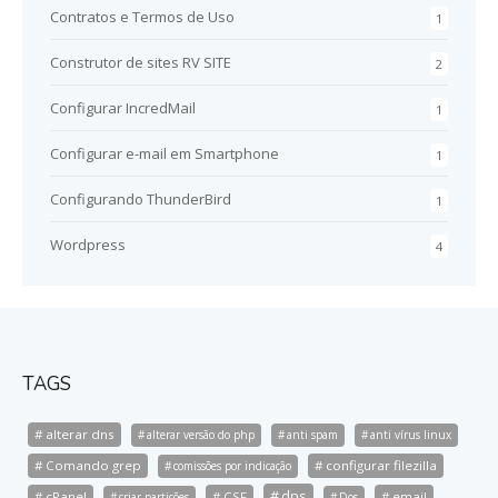
Contratos e Termos de Uso
1
Construtor de sites RV SITE
2
Configurar IncredMail
1
Configurar e-mail em Smartphone
1
Configurando ThunderBird
1
Wordpress
4
TAGS
alterar dns
alterar versão do php
anti spam
anti vírus linux
Comando grep
configurar filezilla
comissões por indicação
dns
cPanel
CSF
email
criar partições
Dos