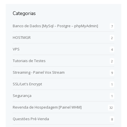
Categorias
Banco de Dados [MySql – Postgre – phpMyAdmin]
7
HOSTMGR
2
VPS
4
Tutoriais de Testes
2
Streaming - Painel Vox Stream
9
SSL/Let's Encrypt
1
Segurança
1
Revenda de Hospedagem [Painel WHM]
32
Questões Pré-Venda
8