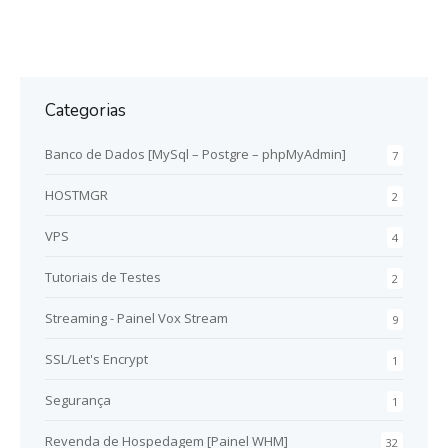
Categorias
Banco de Dados [MySql – Postgre – phpMyAdmin]
7
HOSTMGR
2
VPS
4
Tutoriais de Testes
2
Streaming - Painel Vox Stream
9
SSL/Let's Encrypt
1
Segurança
1
Revenda de Hospedagem [Painel WHM]
32