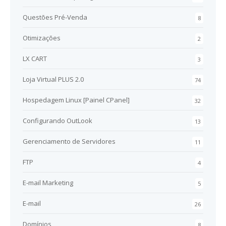
Questões Pré-Venda
8
Otimizações
2
LX CART
3
Loja Virtual PLUS 2.0
74
Hospedagem Linux [Painel CPanel]
32
Configurando OutLook
13
Gerenciamento de Servidores
11
FTP
4
E-mail Marketing
5
E-mail
26
Domínios
8