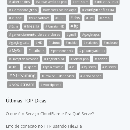
alterar dns
alterar versão do php
anti spam
anti vírus linux
Comando grep
configurar filezilla
comissões por indicação
dns
cPanel
CSF
email
criar partições
Dos
ftp
filezilla
Exim
formatar HD
gerenciamento de servidores
gmail
google apps
Linux
google g suite
HD
maldet
maldetec
malware
MySql
outlook
phpmyadmin
particionar HD
registro br
senha
Prompt de comando
Seletor php
spam
Shell
spam assassin
sql
sql server
sqlserver
Streaming
Troca de IP do Servidor
versão do php
vox stream
wordpress
Últimas TOP Dicas
O que é o Serviço CloudFlare e Pra Quê Serve?
Erro de conexão no FTP usando FileZilla