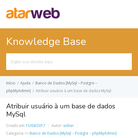
Knowledge Base
Pesquisar
por:
Início
/
Ajuda
/
Banco de Dados [MySql – Postgre –
phpMyAdmin]
/
Atribuir usuário à um base de dados MySql
Atribuir usuário à um base de dados
MySql
Criado em
15/04/2017
Autor:
sidnei
Categoria >>
Banco de Dados [MySql – Postgre – phpMyAdmin]