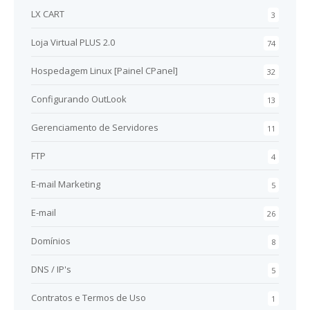
LX CART
3
Loja Virtual PLUS 2.0
74
Hospedagem Linux [Painel CPanel]
32
Configurando OutLook
13
Gerenciamento de Servidores
11
FTP
4
E-mail Marketing
5
E-mail
26
Domínios
8
DNS / IP's
5
Contratos e Termos de Uso
1