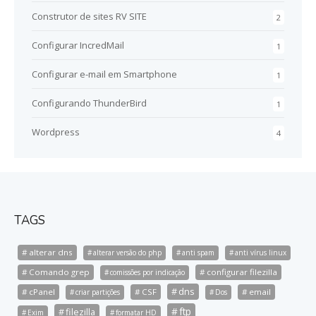
Construtor de sites RV SITE
2
Configurar IncredMail
1
Configurar e-mail em Smartphone
1
Configurando ThunderBird
1
Wordpress
4
TAGS
alterar dns
alterar versão do php
anti spam
anti vírus linux
Comando grep
configurar filezilla
comissões por indicação
dns
cPanel
CSF
email
criar partições
Dos
ftp
filezilla
Exim
formatar HD