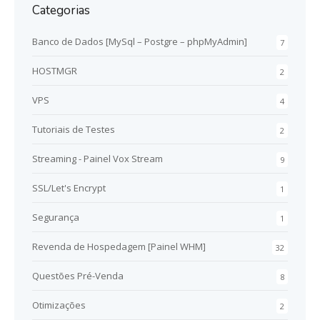
Categorias
Banco de Dados [MySql – Postgre – phpMyAdmin]
7
HOSTMGR
2
VPS
4
Tutoriais de Testes
2
Streaming - Painel Vox Stream
9
SSL/Let's Encrypt
1
Segurança
1
Revenda de Hospedagem [Painel WHM]
32
Questões Pré-Venda
8
Otimizações
2