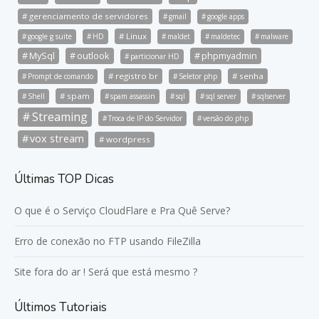
gerenciamento de servidores
gmail
google apps
Linux
google g suite
HD
maldet
maldetec
malware
MySql
outlook
phpmyadmin
particionar HD
registro br
senha
Prompt de comando
Seletor php
spam
Shell
spam assassin
sql
sql server
sqlserver
Streaming
Troca de IP do Servidor
versão do php
vox stream
wordpress
Últimas TOP Dicas
O que é o Serviço CloudFlare e Pra Quê Serve?
Erro de conexão no FTP usando FileZilla
Site fora do ar ! Será que está mesmo ?
Últimos Tutoriais