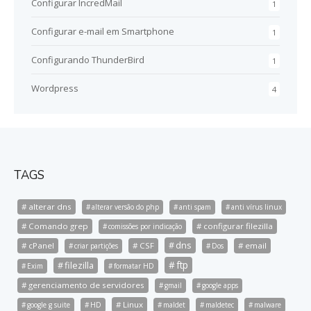
Configurar IncredMail
1
Configurar e-mail em Smartphone
1
Configurando ThunderBird
1
Wordpress
4
TAGS
alterar dns
alterar versão do php
anti spam
anti vírus linux
Comando grep
configurar filezilla
comissões por indicação
dns
cPanel
CSF
email
criar partições
Dos
ftp
filezilla
Exim
formatar HD
gerenciamento de servidores
gmail
google apps
Linux
google g suite
HD
maldet
maldetec
malware