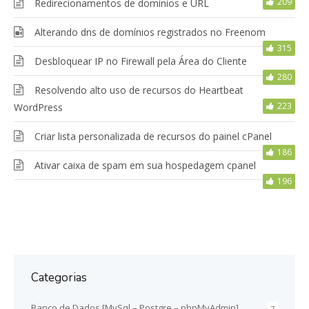
209
Redirecionamentos de domínios e URL
Alterando dns de domínios registrados no Freenom
315
Desbloquear IP no Firewall pela Área do Cliente
280
Resolvendo alto uso de recursos do Heartbeat
223
WordPress
Criar lista personalizada de recursos do painel cPanel
186
Ativar caixa de spam em sua hospedagem cpanel
196
Categorias
Banco de Dados [MySql – Postgre – phpMyAdmin]
7