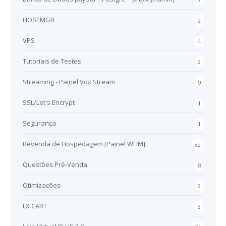
HOSTMGR
2
VPS
4
Tutoriais de Testes
2
Streaming - Painel Vox Stream
9
SSL/Let's Encrypt
1
Segurança
1
Revenda de Hospedagem [Painel WHM]
32
Questões Pré-Venda
8
Otimizações
2
LX CART
3