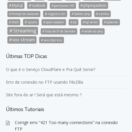
MySql
outlook
phpmyadmin
particionar HD
registro br
senha
Prompt de comando
Seletor php
spam
Shell
spam assassin
sql
sql server
sqlserver
Streaming
Troca de IP do Servidor
versão do php
vox stream
wordpress
Últimas TOP Dicas
O que é o Serviço CloudFlare e Pra Quê Serve?
Erro de conexão no FTP usando FileZilla
Site fora do ar ! Será que está mesmo ?
Últimos Tutoriais
Corrigir erro “421 Too many connections” na conexão
FTP