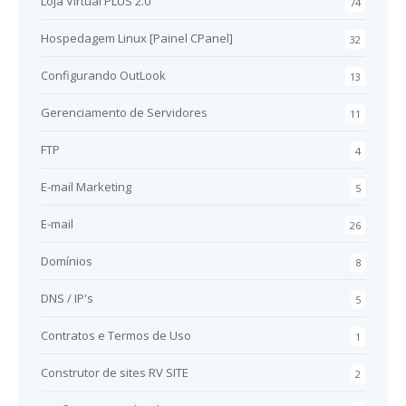
Loja Virtual PLUS 2.0
74
Hospedagem Linux [Painel CPanel]
32
Configurando OutLook
13
Gerenciamento de Servidores
11
FTP
4
E-mail Marketing
5
E-mail
26
Domínios
8
DNS / IP's
5
Contratos e Termos de Uso
1
Construtor de sites RV SITE
2